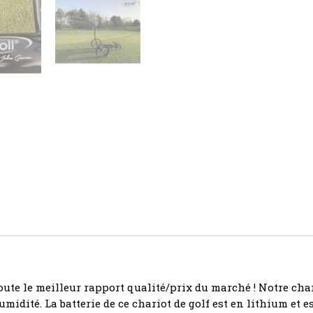
TROLL
2.0
 doute le meilleur rapport qualité/prix du marché ! Notre c
midité. La batterie de ce chariot de golf est en lithium et e