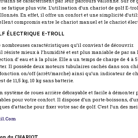
 Certains se caractérisent par leur parcours vallonné. Sur ce 
 se fatigue plus vite. L’utilisation d’un chariot de golf E-tr
nnés. En effet, il offre un confort et une simplicité d’util
cellent compromis entre le chariot manuel et le chariot éle
LF ÉLECTRIQUE E-TROLL
de nombreuses caractéristiques qu’il convient de découvrir.
il résiste mieux à l’humidité et est plus maniable de par sa l
ction d’ eau et à la pluie. Elle a un temps de charge de 4 à 5
rter. Il possède deux moteurs tubulaires cachés dans son châ
nction on/off (arrêt/marche) ainsi qu’un indicateur de char
st de 11,5 kg, 10 kg sans batterie.
un système de roues arrière débrayable et facile à démonter
les pour votre confort. Il dispose d’un porte-boissons, d’un 
ques d’attache pour fixer votre sac de golf. C’est l’un des m
il.com
ation du CHARIOT