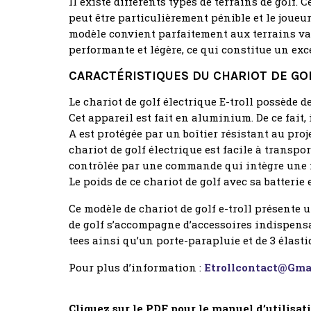
Il existe différents types de terrains de golf.
peut être particulièrement pénible et le joueur
modèle convient parfaitement aux terrains vallo
performante et légère, ce qui constitue un ex
CARACTÉRISTIQUES DU CHARIOT DE GO
Le chariot de golf électrique E-troll possède 
Cet appareil est fait en aluminium. De ce fait, 
A est protégée par un boîtier résistant au proje
chariot de golf électrique est facile à transpo
contrôlée par une commande qui intègre une fo
Le poids de ce chariot de golf avec sa batterie e
Ce modèle de chariot de golf e-troll présente 
de golf s’accompagne d’accessoires indispensab
tees ainsi qu’un porte-parapluie et de 3 élasti
Pour plus d’information :
Etrollcontact@gma
Cliquez sur le PDF pour le manuel d’utilis