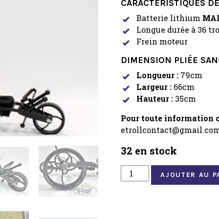
CARACTÉRISTIQUES DÉ
Batterie lithium
MAD
Longue durée à 36 tr
Frein moteur
DIMENSION PLIÉE SAN
Longueur :
79cm
Largeur :
66cm
Hauteur :
35cm
Pour toute information 
etrollcontact@gmail.co
32 en stock
quantité
AJOUTER AU P
de
CHARIOT
ÉLECTRIQUE
E-